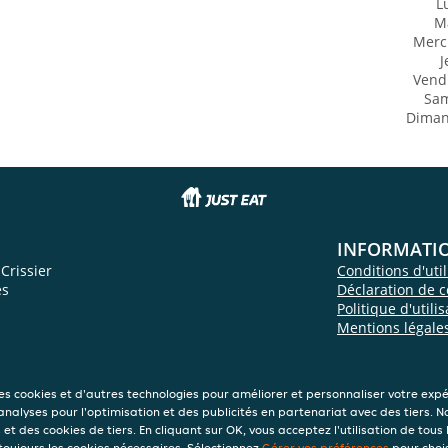
L
M
Merc
J
Vend
Sa
Dima
INFORMATI
rissier
Conditions d'util
es
Déclaration de c
Politique d'utili
Mentions légale
des cookies et d'autres technologies pour améliorer et personnaliser votre exp
 analyses pour l'optimisation et des publicités en partenariat avec des tiers. N
et des cookies de tiers. En cliquant sur OK, vous acceptez l'utilisation de tous 
 toujours les cookies nécessaires. Sélectionnez
Gérer vos préférences
pour chois