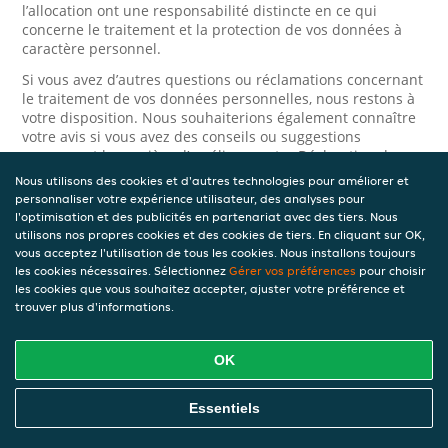
l’allocation ont une responsabilité distincte en ce qui
concerne le traitement et la protection de vos données à
caractère personnel.
Si vous avez d’autres questions ou réclamations concernant
le traitement de vos données personnelles, nous restons à
votre disposition. Nous souhaiterions également connaître
votre avis si vous avez des conseils ou suggestions
concernant la manière d’améliorer notre Déclaration de
confidentialité.
Nous utilisons des cookies et d'autres technologies pour améliorer et
personnaliser votre expérience utilisateur, des analyses pour
Sécurité
l'optimisation et des publicités en partenariat avec des tiers. Nous
utilisons nos propres cookies et des cookies de tiers. En cliquant sur OK,
vous acceptez l'utilisation de tous les cookies. Nous installons toujours
JET prend la protection des données à caractère personnel
les cookies nécessaires. Sélectionnez
Gérer vos préférences
pour choisir
très au sérieux. Ainsi, nous prenons les mesures
les cookies que vous souhaitez accepter, ajuster votre préférence et
appropriées pour protéger vos données à caractère
trouver plus d'informations.
personnel contre l’usage abusif, la perte, l’accès non
autorisé, la divulgation non désirée et la modification non
autorisée. Si vous avez des raisons de croire que vos
OK
données à caractère personnel ne sont pas correctement
protégées ou si vous suspectez un usage abusif, veuillez
nous contacter via le
formulaire de confidentialité
.
Essentiels
Comment nous contacter